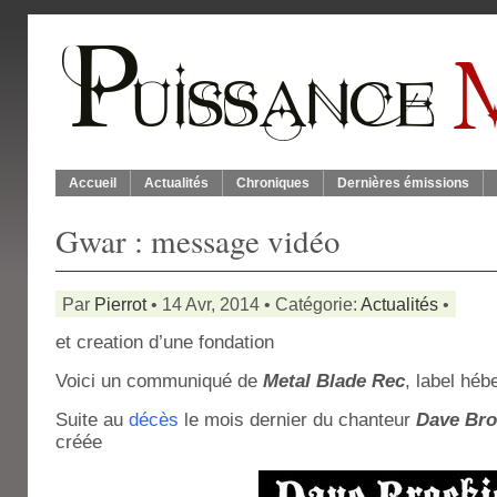
Accueil
Actualités
Chroniques
Dernières émissions
Gwar : message vidéo
Par
Pierrot
• 14 Avr, 2014 • Catégorie:
Actualités
•
et creation d’une fondation
Voici un communiqué de
Metal Blade Rec
, label hé
Suite au
décès
le mois dernier du chanteur
Dave Bro
créée