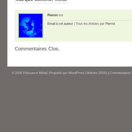
Pierrot
est
Email à cet auteur
| Tous les Articles par
Pierrot
Commentaires Clos.
© 2026
Puissance Métal
|
Propulsé par
WordPress
|
Articles (RSS)
|
Commentaires