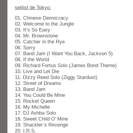
setlist de Tokyo:
01. Chinese Democracy
02. Welcome to the Jungle
03. It’s So Easy
04. Mr. Brownstone
05. Catcher in the Rye
06. Sorry
07. Band Jam (I Want You Back, Jackson 5)
08. If the World
09. Richard Fortus Solo (James Bond Theme)
10. Live and Let Die
11. Dizzy Reed Solo (Ziggy Stardust)
12. Street of Dreams
13. Band Jam
14. You Could Be Mine
15. Rocket Queen
16. My Michelle
17. DJ Ashba Solo
18. Sweet Child O’ Mine
19. Shackler’s Revenge
20. I.R.S.