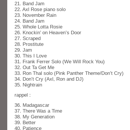
21. Band Jam
22. Axl Rose piano solo
23. November Rain
24. Band Jam
25. Whole Lotta Rosie
26. Knockin’ on Heaven’s Door
27. Scraped
28. Prostitute
29. Jam
30. This I Love
31. Frank Ferrer Solo (We Will Rock You)
32. Out Ta Get Me
33. Ron Thal solo (Pink Panther Theme/Don’t Cry)
34. Don’t Cry (Axl, Ron and DJ)
35. Nightrain
rappel :
36. Madagascar
37. There Was a Time
38. My Generation
39. Better
40. Patience