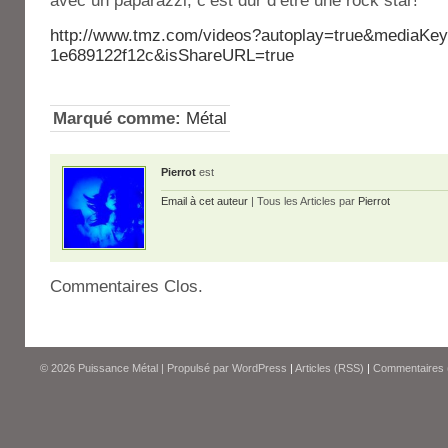
avec un paparazzi, c’est dur d’être une rock star!
http://www.tmz.com/videos?autoplay=true&mediaKey
1e689122f12c&isShareURL=true
Marqué comme:
Métal
Pierrot
est
Email à cet auteur
| Tous les Articles par
Pierrot
Commentaires Clos.
© 2026
Puissance Métal
|
Propulsé par
WordPress
|
Articles (RSS)
|
Commentaires