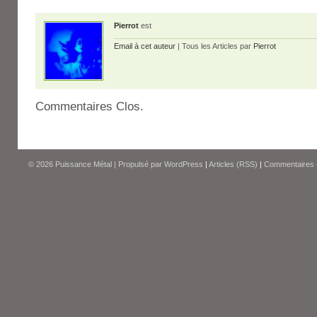
Pierrot
est
Email à cet auteur
| Tous les Articles par
Pierrot
Commentaires Clos.
© 2026
Puissance Métal
|
Propulsé par
WordPress
|
Articles (RSS)
|
Commentaires