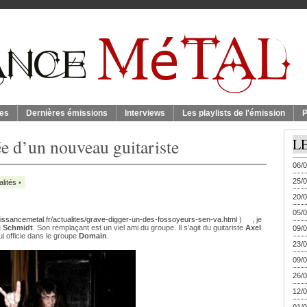
es
Dernières émissions
Interviews
Les playlists de l'émission
P
ée d’un nouveau guitariste
L
06/0
25/0
alités
•
20/0
05/0
uissancemetal.fr/actualites/grave-digger-un-des-fossoyeurs-sen-va.html
) , je
 Schmidt
. Son remplaçant est un viel ami du groupe. Il s’agit du guitariste
Axel
09/0
ui officie dans le groupe
Domain
.
23/0
09/0
26/0
12/0