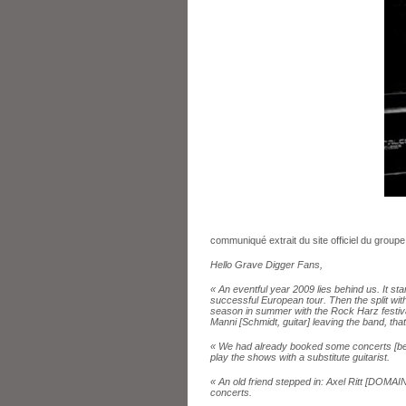
communiqué extrait du site officiel du groupe
Hello Grave Digger Fans,
« An eventful year 2009 lies behind us. It st
successful European tour. Then the split wit
season in summer with the Rock Harz festiva
Manni [Schmidt, guitar] leaving the band, that
« We had already booked some concerts [befo
play the shows with a substitute guitarist.
« An old friend stepped in: Axel Ritt [DOMAI
concerts.