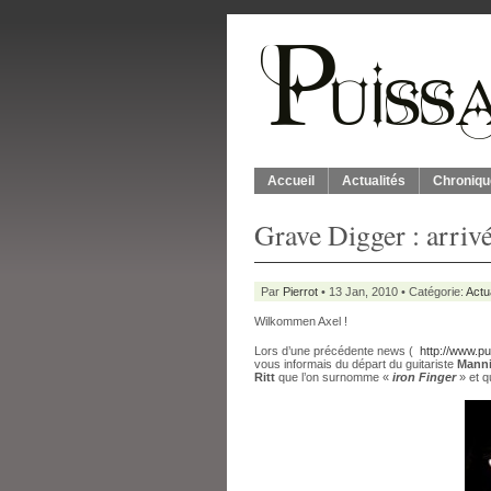
Accueil
Actualités
Chroniqu
Grave Digger : arriv
Par
Pierrot
• 13 Jan, 2010 • Catégorie:
Actu
Wilkommen Axel !
Lors d’une précédente news (
http://www.p
vous informais du départ du guitariste
Manni
Ritt
que l’on surnomme «
iron Finger
» et q