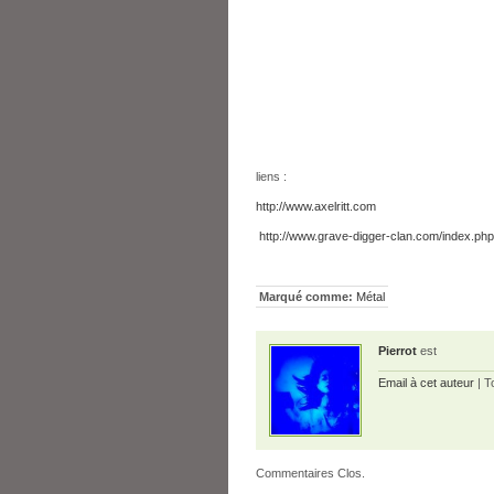
liens :
http://www.axelritt.com
http://www.grave-digger-clan.com/index.php
Marqué comme:
Métal
Pierrot
est
Email à cet auteur
| T
Commentaires Clos.