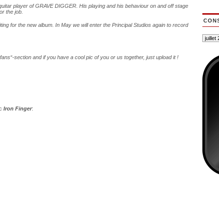
guitar player of GRAVE DIGGER. His playing and his behaviour on and off stage
or the job.
CONS
ting for the new album. In May we will enter the Principal Studios again to record
fans“-section and if you have a cool pic of you or us together, just upload it !
c
Iron Finger
: