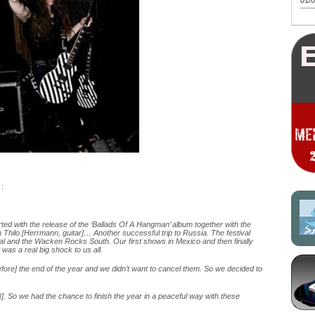
01/0
 :
arted with the release of the ‘Ballads Of A Hangman’ album together with the
h Thilo [Herrmann, guitar]… Another successful trip to Russia. The festival
l and the Wacken Rocks South. Our first shows in Mexico and then finally
 was a real big shock to us all.
re] the end of the year and we didn’t want to cancel them. So we decided to
N]. So we had the chance to finish the year in a peaceful way with these