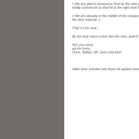
« We are glad to announce Axel as the new 
totally convinced us that he is the right man f
« We are already in the middle of the songwri
the new material. »
That`s it for now…
By the way, have a look into the new „wall of 
See you soon,
up the irons,
Chris, Stefan, HP, Jens und Axel
vidéo pour prendre une leçon de guitare ave