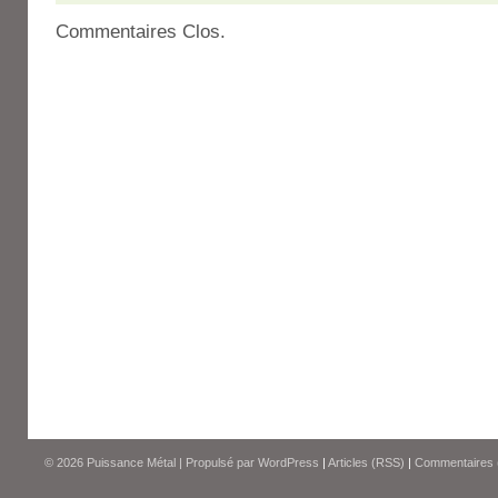
Commentaires Clos.
© 2026
Puissance Métal
|
Propulsé par
WordPress
|
Articles (RSS)
|
Commentaires