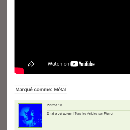
Marqué comme:
Métal
Pierrot
est
Email à cet auteur
| Tous les Articles par
Pierrot