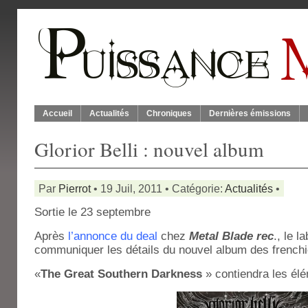
Accueil
Actualités
Chroniques
Dernières émissions
Glorior Belli : nouvel album
Par
Pierrot
• 19 Juil, 2011 • Catégorie:
Actualités
•
Sortie le 23 septembre
Après
l’annonce du deal
chez
Metal Blade rec
., le l
communiquer les détails du nouvel album des french
«
The Great Southern Darkness
» contiendra les él