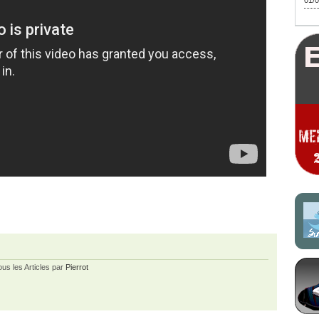
01/0
ous les Articles par
Pierrot