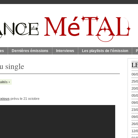
es
Dernières émissions
Interviews
Les playlists de l'émission
P
 single
L
06/0
25/0
alités
•
20/0
05/0
uxious
prévu le 21 octobre
09/0
23/0
09/0
26/0
12/0