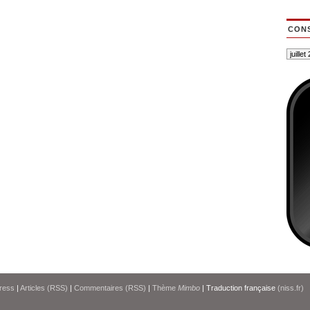
CONS
ress
|
Articles (RSS)
|
Commentaires (RSS)
|
Thème
Mimbo
| Traduction française
(niss.fr)