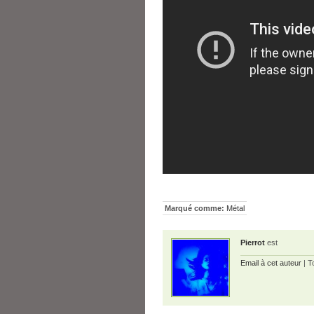
Marqué comme:
Métal
Pierrot
est
Email à cet auteur
| T