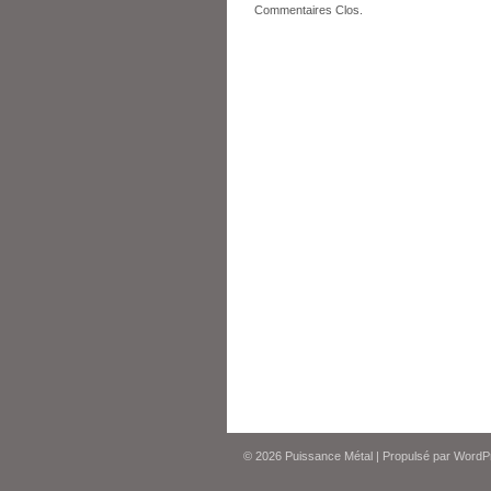
Commentaires Clos.
© 2026
Puissance Métal
|
Propulsé par
WordP