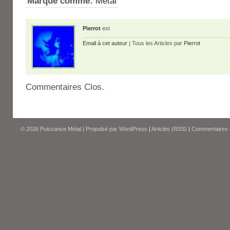
Marqué comme:
Métal
Pierrot
est
Email à cet auteur
| Tous les Articles par
Pierrot
Commentaires Clos.
© 2026
Puissance Métal
|
Propulsé par
WordPress
|
Articles (RSS)
|
Commentaires