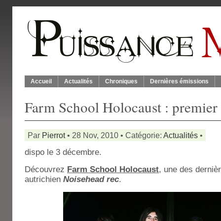
Accueil
Actualités
Chroniques
Dernières émissions
Farm School Holocaust : premier
Par
Pierrot
• 28 Nov, 2010 • Catégorie:
Actualités
•
dispo le 3 décembre.
Découvrez
Farm School Holocaust
, une des derniè
autrichien
Noisehead rec
.