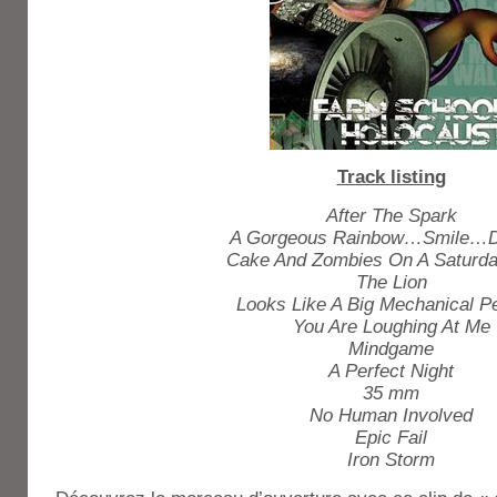
Track listing
After The Spark
A Gorgeous Rainbow…Smile…D
Cake And Zombies On A Saturda
The Lion
Looks Like A Big Mechanical P
You Are Loughing At Me
Mindgame
A Perfect Night
35 mm
No Human Involved
Epic Fail
Iron Storm