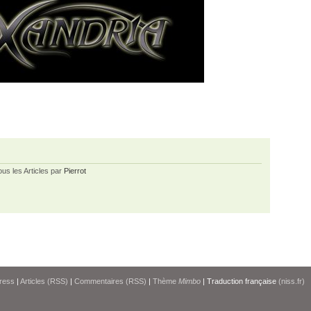
ous les Articles par
Pierrot
ress
|
Articles (RSS)
|
Commentaires (RSS)
|
Thème
Mimbo
| Traduction française
(niss.fr)