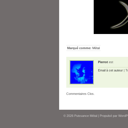
Marqué comme:
Métal
Pierrot
est
Email à cet auteur
| T
Commentaires Clos.
© 2026
Puissance Métal
|
Propulsé par
WordP