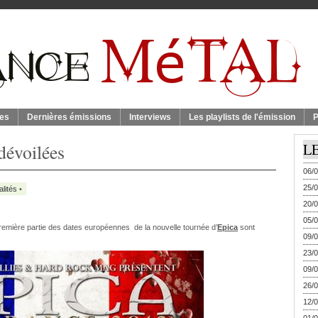
es
Dernières émissions
Interviews
Les playlists de l'émission
P
 dévoilées
L
06/0
25/0
alités
•
20/0
05/0
première partie des dates européennes de la nouvelle tournée d’
Epica
sont
09/0
23/0
09/0
26/0
12/0