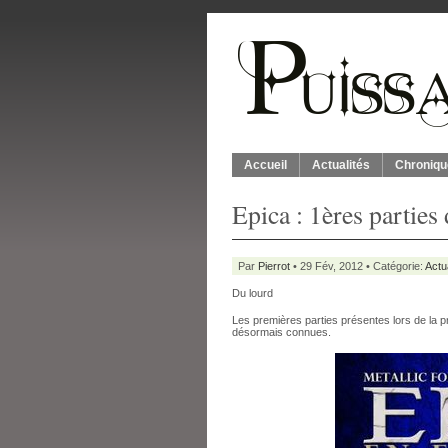
Accueil
Actualités
Chroniqu
Epica : 1ères parties
Par
Pierrot
• 29 Fév, 2012 • Catégorie:
Actu
Du lourd
Les premières parties présentes lors de la 
désormais connues.