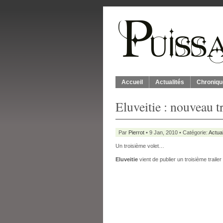
Accueil
Actualités
Chroniqu
Eluveitie : nouveau t
Par
Pierrot
• 9 Jan, 2010 • Catégorie:
Actual
Un troisième volet…
Eluveitie
vient de publier un troisième traile