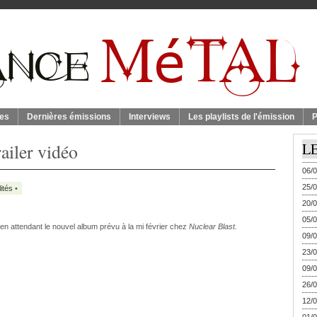
es
Dernières émissions
Interviews
Les playlists de l'émission
P
railer vidéo
L
06/0
25/0
ités
•
20/0
05/0
r en attendant le nouvel album prévu à la mi février chez
Nuclear Blast.
09/0
23/0
09/0
26/0
12/0