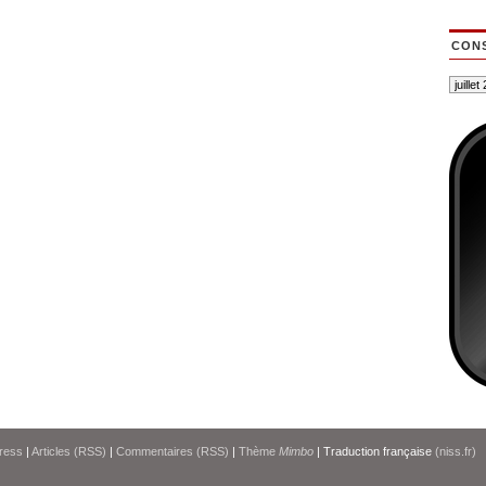
CONS
ress
|
Articles (RSS)
|
Commentaires (RSS)
|
Thème
Mimbo
| Traduction française
(niss.fr)