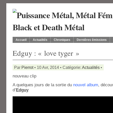
Accueil
Actualités
Chroniques
Dernières émissions
Edguy : « love tyger »
Par
Pierrot
• 10 Avr, 2014 • Catégorie:
Actualités
•
nouveau clip
A quelques jours de la sortie du
nouvel album
, décou
d’
Edguy