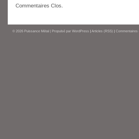
Commentaires Clos.
© 2026
Puissance Métal
|
Propulsé par
WordPress
|
Articles (RSS)
|
Commentaires