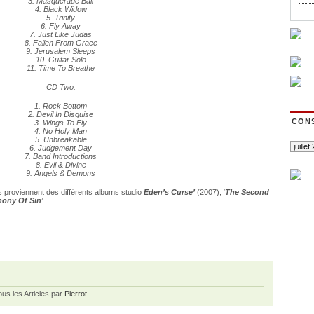
3. Masquerade Ball
4. Black Widow
5. Trinity
6. Fly Away
7. Just Like Judas
8. Fallen From Grace
9. Jerusalem Sleeps
10. Guitar Solo
11. Time To Breathe
CD Two:
1. Rock Bottom
2. Devil In Disguise
CONS
3. Wings To Fly
4. No Holy Man
5. Unbreakable
6. Judgement Day
7. Band Introductions
8. Evil & Divine
9. Angels & Demons
es proviennent des différents albums studio
Eden’s Curse’
(2007), ‘
The Second
ony Of Sin
’.
ous les Articles par
Pierrot