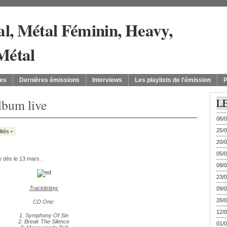
es
Dernières émissions
Interviews
Les playlists de l'émission
P
bum live
L
06/0
25/0
ités
•
20/0
05/0
e dès le 13 mars .
09/0
23/0
Tracklisting:
09/0
26/0
CD One:
12/0
1. Symphony Of Sin
2. Break The Silence
01/0