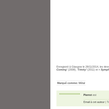
Enregistré à Glasgow le 28/11/2014, les titr
Coming
’ (2008), ‘
Trinity’
(2011) et «
Symph
Marqué comme:
Métal
Pierrot
est
Email à cet auteur
| T