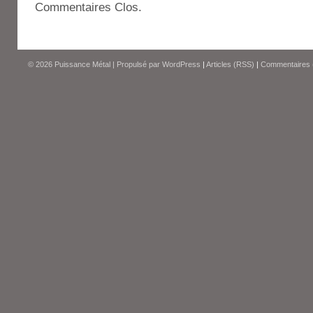
Commentaires Clos.
© 2026
Puissance Métal
|
Propulsé par
WordPress
|
Articles (RSS)
|
Commentaires