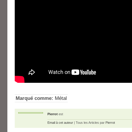
Marqué comme:
Métal
Pierrot
est
Email à cet auteur
| Tous les Articles par
Pierrot