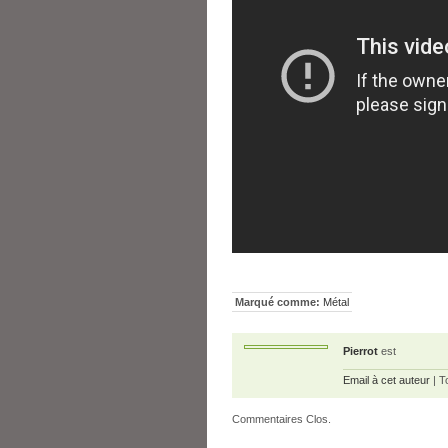
Marqué comme:
Métal
Pierrot
est
Email à cet auteur
| T
Commentaires Clos.