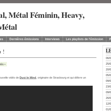
es
Dernières émissions
Interviews
Les playlists de l'émission
P
 !
L
06/0
25/0
ités
•
20/0
05/0
ouvelle vidéo de
Dust In Mind
, originaire de Strasbourg et qui délivre un
09/0
23/0
09/0
26/0
12/0
01/0