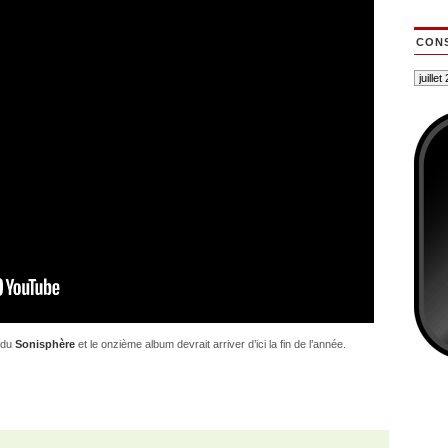
CONS
s du
Sonisphère
et le onzième album devrait arriver d’ici la fin de l’année.