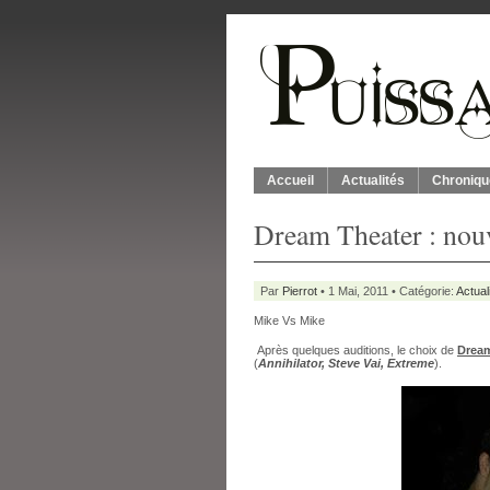
Accueil
Actualités
Chroniqu
Dream Theater : nou
Par
Pierrot
• 1 Mai, 2011 • Catégorie:
Actual
Mike Vs Mike
Après quelques auditions, le choix de
Dream
(
Annihilator, Steve Vai, Extreme
).