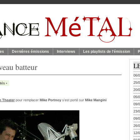
es
Dernières émissions
Interviews
Les playlists de l'émission
P
veau batteur
L
06/0
25/0
ités
•
20/0
05/0
 Theater
pour remplacer
Mike Portnoy
s’est porté sur
Mike Mangini
09/0
23/0
09/0
26/0
12/0