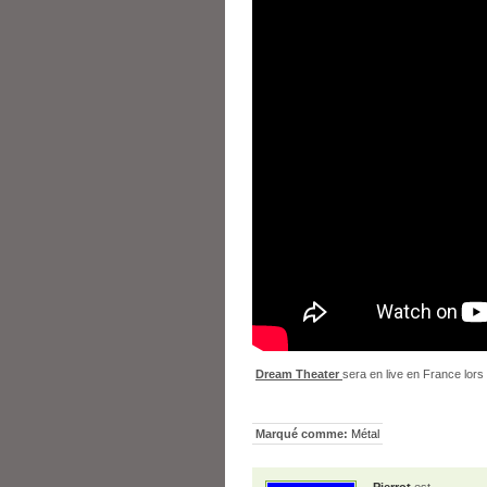
Dream Theater
sera en live en France lor
Marqué comme:
Métal