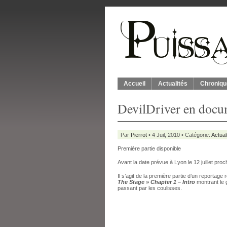
Accueil
Actualités
Chroniqu
DevilDriver en docu
Par
Pierrot
• 4 Juil, 2010 • Catégorie:
Actual
Première partie disponible
Avant la date prévue à Lyon le 12 juillet pr
Il s’agit de la première partie d’un reportage 
The Stage » Chapter 1
– Intro
montrant le 
passant par les coulisses.