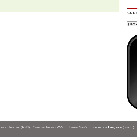
CONS
ress
|
Articles (RSS)
|
Commentaires (RSS)
|
Thème
Mimbo
| Traduction française
(niss.fr)