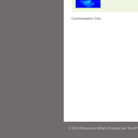
Commentaires Clos.
© 2026
Puissance Métal
|
Propulsé par
WordP