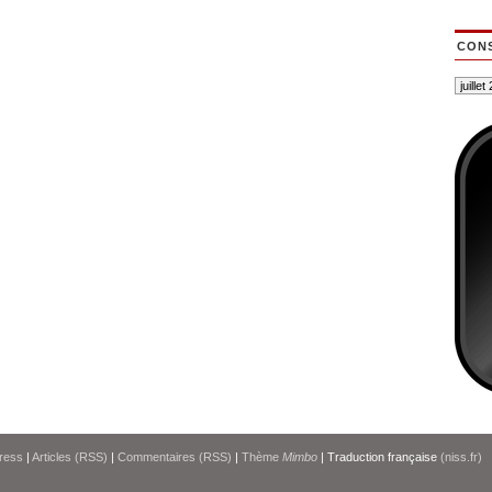
CONS
ress
|
Articles (RSS)
|
Commentaires (RSS)
|
Thème
Mimbo
| Traduction française
(niss.fr)