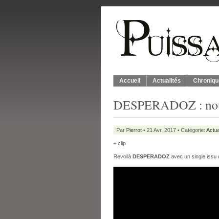
Accueil
Actualités
Chroniqu
DESPERADOZ : nouv
Par
Pierrot
• 21 Avr, 2017 • Catégorie:
Actua
+ clip
Revoilà
DESPERADOZ
avec un single issu 