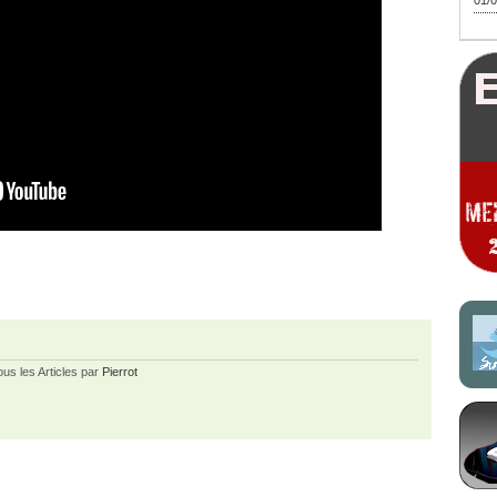
01/0
ous les Articles par
Pierrot