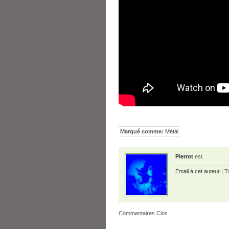
Marqué comme:
Métal
Pierrot
est
Email à cet auteur
| T
Commentaires Clos.