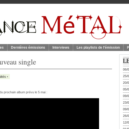
es
Dernières émissions
Interviews
Les playlists de l'émission
P
eau single
L
06/0
25/0
lités
•
20/0
05/0
du prochain album prévu le 5 mai :
09/0
23/0
09/0
26/0
12/0