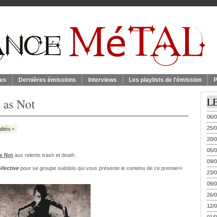
es
Dernières émissions
Interviews
Les playlists de l'émission
P
 as Not
L
06/0
25/0
lités
•
20/0
05/0
as Not
aux relents trash et death .
09/0
llective
pour se groupe suédois qui vous présente le contenu de ce premier«
23/0
09/0
26/0
12/0