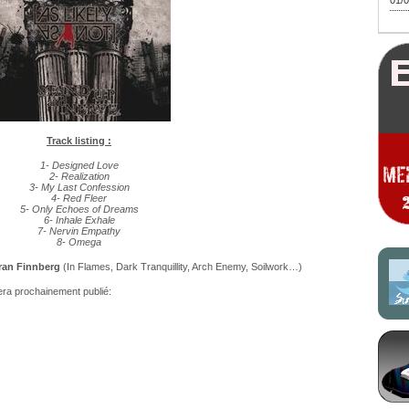
01/0
Track listing :
1- Designed Love
2- Realization
3- My Last Confession
4- Red Fleer
5- Only Echoes of Dreams
6- Inhale Exhale
7- Nervin Empathy
8- Omega
an Finnberg
(In Flames, Dark Tranquillity, Arch Enemy, Soilwork…)
sera prochainement publié: