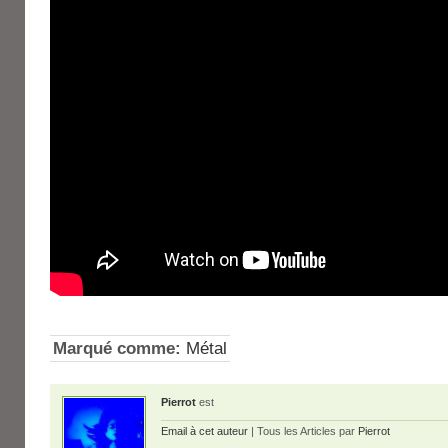
Marqué comme:
Métal
Pierrot
est
Email à cet auteur
| Tous les Articles par
Pierrot