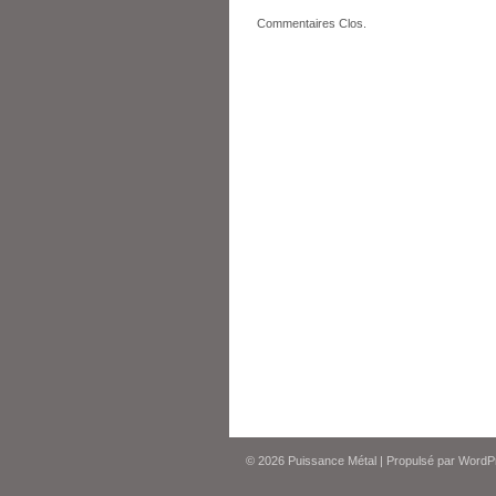
Commentaires Clos.
© 2026
Puissance Métal
|
Propulsé par
WordP