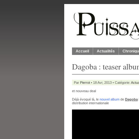
Accueil
Actualités
Chroniqu
Dagoba : teaser alb
Par
Pierrot
• 18 Avr, 2013 • Catégorie:
Actua
et nouveau deal
Déjà évoqué là, le
nouvel album
de
Dagoba
distribution internationale