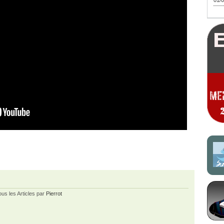
01/0
ous les Articles par
Pierrot