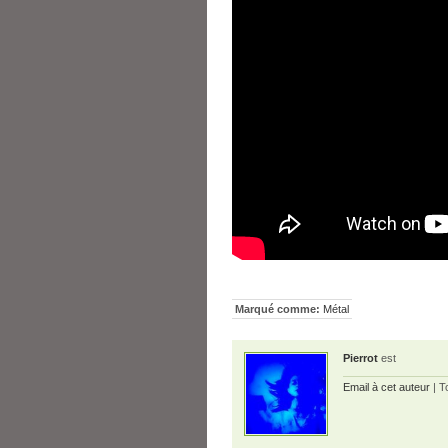
Marqué comme:
Métal
Pierrot
est
Email à cet auteur
| T