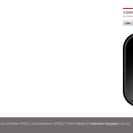
CONS
ress
|
Articles (RSS)
|
Commentaires (RSS)
|
Thème
Mimbo
| Traduction française
(niss.fr)