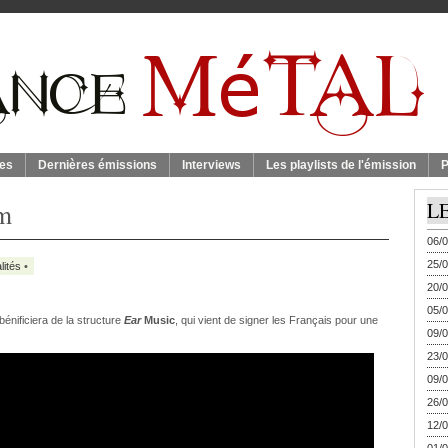
es
Dernières émissions
Interviews
Les playlists de l'émission
P
um
L
06/0
25/0
lités
•
20/0
05/0
bénificiera de la structure
Ear
Music
, qui vient de signer les Français pour une
09/0
23/0
09/0
26/0
12/0