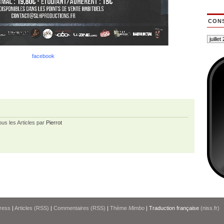
CONS
facebook
ous les Articles par
Pierrot
ress
|
Articles (RSS)
|
Commentaires (RSS)
|
Thème
Mimbo
| Traduction française
(niss.fr)