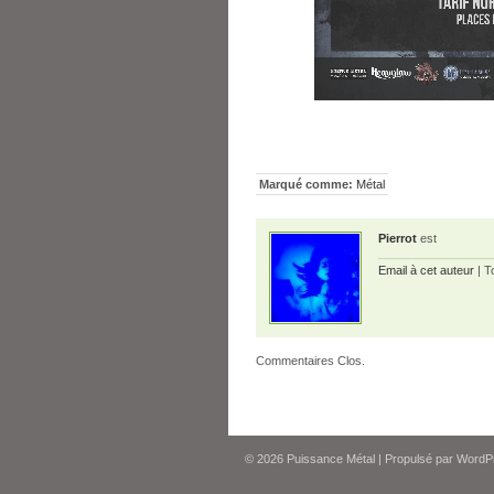
Marqué comme:
Métal
Pierrot
est
Email à cet auteur
| T
Commentaires Clos.
© 2026
Puissance Métal
|
Propulsé par
WordP