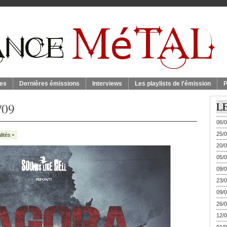
es
Dernières émissions
Interviews
Les playlists de l'émission
P
/09
L
06/0
25/0
lités
•
20/0
05/0
09/0
23/0
09/0
26/0
12/0