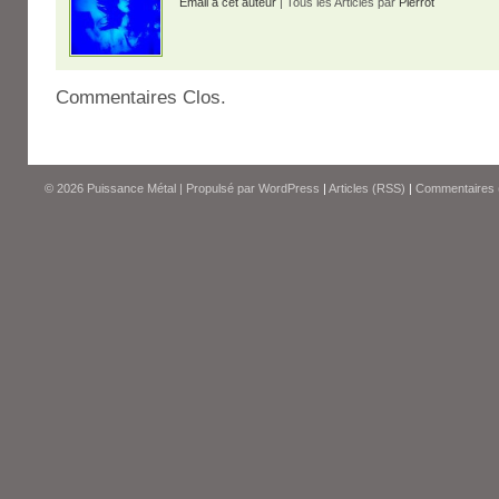
Email à cet auteur
| Tous les Articles par
Pierrot
Commentaires Clos.
© 2026
Puissance Métal
|
Propulsé par
WordPress
|
Articles (RSS)
|
Commentaires