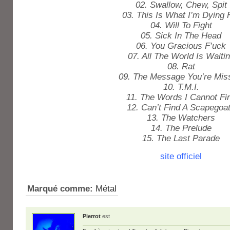
02. Swallow, Chew, Spit
03. This Is What I’m Dying 
04. Will To Fight
05. Sick In The Head
06. You Gracious F’uck
07. All The World Is Waiti
08. Rat
09. The Message You’re Mis
10. T.M.I.
11. The Words I Cannot Fi
12. Can’t Find A Scapegoa
13. The Watchers
14. The Prelude
15. The Last Parade
site officiel
Marqué comme:
Métal
Pierrot
est