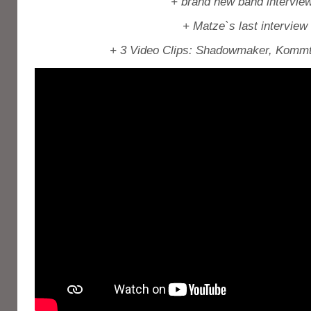
+ brand new band intervie
+ Matze`s last interview
+ 3 Video Clips: Shadowmaker, Kommt