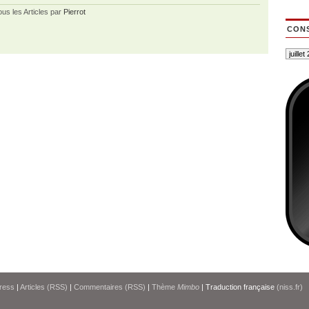
ous les Articles par
Pierrot
CONS
ress
|
Articles (RSS)
|
Commentaires (RSS)
|
Thème
Mimbo
| Traduction française
(niss.fr)