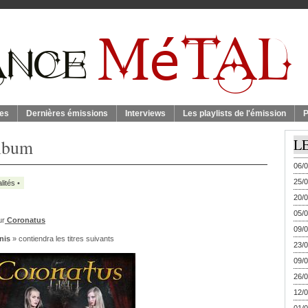
es
Dernières émissions
Interviews
Les playlists de l'émission
P
album
L
06/0
25/0
lités
•
20/0
05/0
ur
Coronatus
09/0
nis
» contiendra les titres suivants
23/0
09/0
26/0
12/0