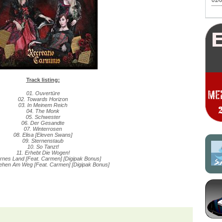
01/0
Track listing:
01. Ouvertüre
02. Towards Horizon
03. In Meinem Reich
04. The Monk
05. Schwester
06. Der Gesandte
07. Winterrosen
08. Elisa [Eleven Swans]
09. Sternenstaub
10. So Tanzt!
11. Erhebt Die Wogen!
rnes Land [Feat. Carmen] [Digipak Bonus]
tehen Am Weg [Feat. Carmen] [Digipak Bonus]