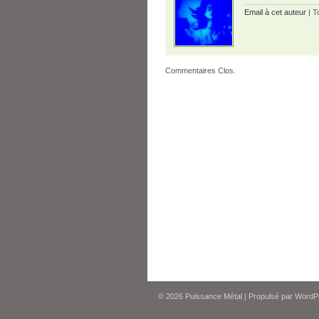
Email à cet auteur
| T
Commentaires Clos.
© 2026
Puissance Métal
|
Propulsé par
WordP