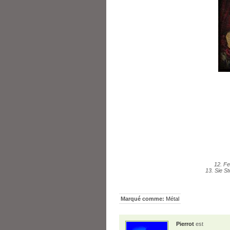
12. Fe
13. Sie S
Marqué comme:
Métal
Pierrot
est