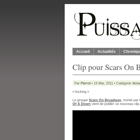
Accueil
Actualités
Chroniqu
Clip pour Scars On
Par
Pierrot
• 15 Mar, 2011 • Catégorie:
Actua
« fucking »
Le groupe
Scars On Broadway
, monté par 
Of A Down
vient de publier un nouveau clip.