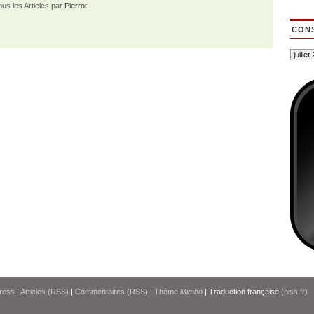
ous les Articles par
Pierrot
CONS
ress
|
Articles (RSS)
|
Commentaires (RSS)
|
Thème
Mimbo
| Traduction française
(niss.fr)