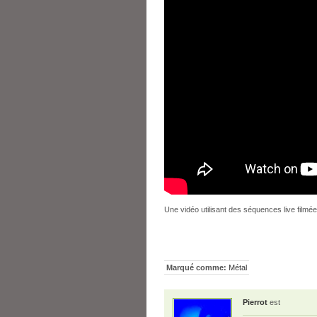
Une vidéo utilisant des séquences live filmé
Marqué comme:
Métal
Pierrot
est