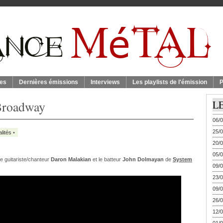
es
Dernières émissions
Interviews
Les playlists de l'émission
P
 Broadway
L
06/0
25/0
lités
•
20/0
05/0
le guitariste/chanteur
Daron Malakian
et le batteur
John Dolmayan
de
System
09/0
23/0
09/0
26/0
12/0