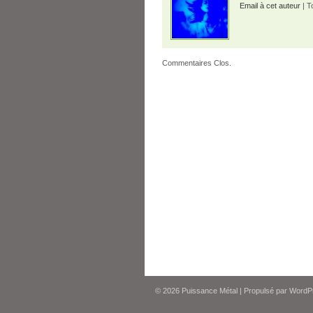
Email à cet auteur
| T
Commentaires Clos.
© 2026
Puissance Métal
|
Propulsé par
WordP