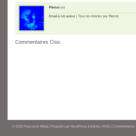
Pierrot
est
Email à cet auteur
| Tous les Articles par
Pierrot
Commentaires Clos.
© 2026
Puissance Métal
|
Propulsé par
WordPress
|
Articles (RSS)
|
Commentaires