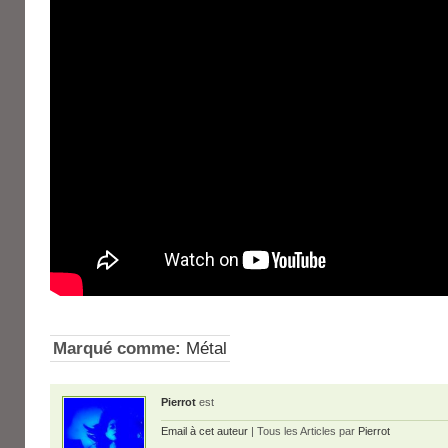
Marqué comme:
Métal
Pierrot
est
Email à cet auteur
| Tous les Articles par
Pierrot