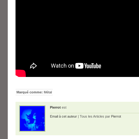
Marqué comme:
Métal
Pierrot
est
Email à cet auteur
| Tous les Articles par
Pierrot