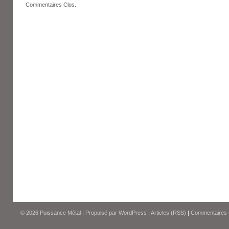
Commentaires Clos.
© 2026
Puissance Métal
|
Propulsé par
WordPress
|
Articles (RSS)
|
Commentaires