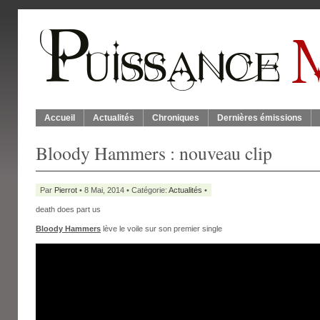
Accueil
Actualités
Chroniques
Dernières émissions
Bloody Hammers : nouveau clip
Par
Pierrot
• 8 Mai, 2014 • Catégorie:
Actualités
•
death does part us
Bloody Hammers
lève le voile sur son premier single