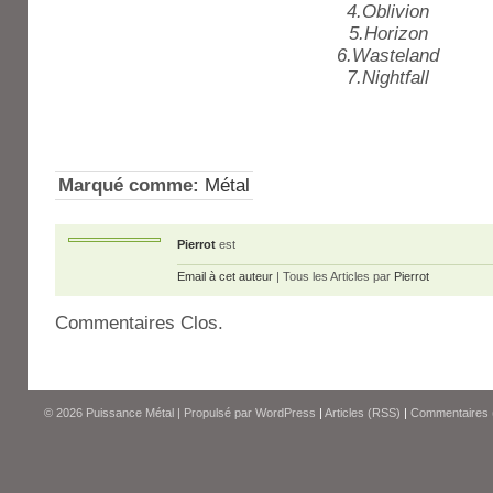
4.Oblivion
5.Horizon
6.Wasteland
7.Nightfall
Marqué comme:
Métal
Pierrot
est
Email à cet auteur
| Tous les Articles par
Pierrot
Commentaires Clos.
© 2026
Puissance Métal
|
Propulsé par
WordPress
|
Articles (RSS)
|
Commentaires