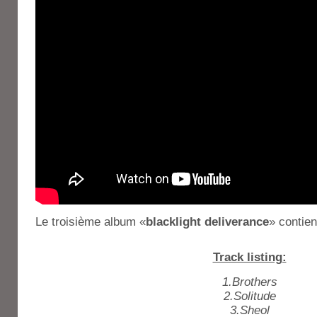
Le troisième album «
blacklight deliverance
» contie
Track listing:
1.Brothers
2.Solitude
3.Sheol