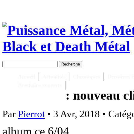
Accueil
Actualités
Chroniques
Dernières é
Prochains concerts
: nouveau cl
Par
Pierrot
• 3 Avr, 2018 • Catég
album ce 6/04