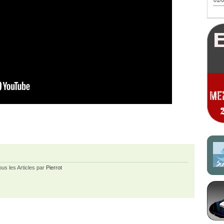
01/0
ous les Articles par
Pierrot