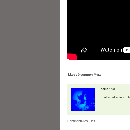
Marqué comme:
Métal
Pierrot
est
Email à cet auteur
| T
Commentaires Clos.