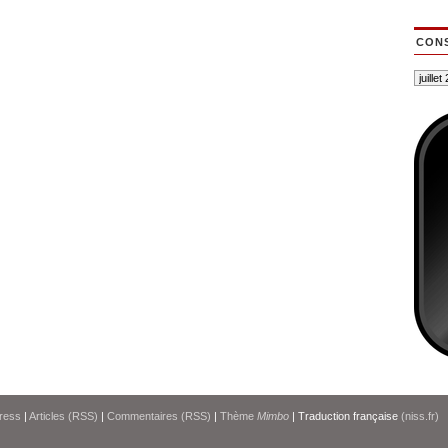
CONS
ress
|
Articles (RSS)
|
Commentaires (RSS)
|
Thème
Mimbo
| Traduction française
(niss.fr)