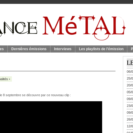
es
Dernières émissions
Interviews
Les playlists de l'émission
P
L
06/0
25/0
alités
•
20/0
05/0
le 8 septembre se découvre par ce nouveau clip :
09/0
23/0
09/0
26/0
12/0