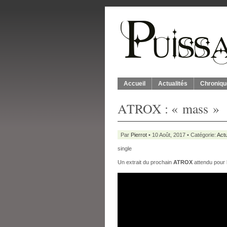
Accueil
Actualités
Chroniqu
ATROX : « mass »
Par
Pierrot
• 10 Août, 2017 • Catégorie:
Actu
single
Un extrait du prochain
ATROX
attendu pour 