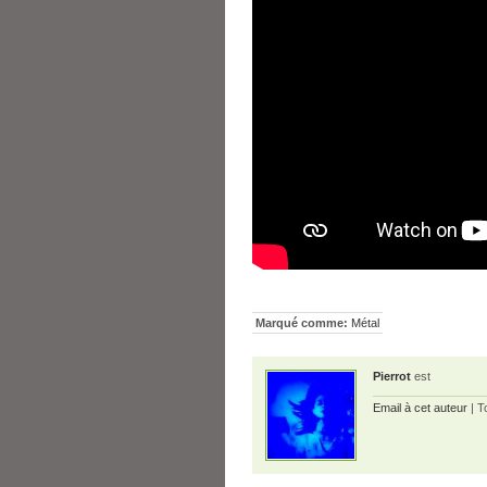
Marqué comme:
Métal
Pierrot
est
Email à cet auteur
| T