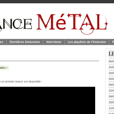
es
Dernières émissions
Interviews
Les playlists de l'émission
P
L
06/0
25/0
lités
•
20/0
05/0
t un premier teaser est disponible :
09/0
23/0
09/0
26/0
12/0