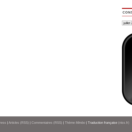
CONS
ress
|
Articles (RSS)
|
Commentaires (RSS)
|
Thème
Mimbo
| Traduction française
(niss.fr)