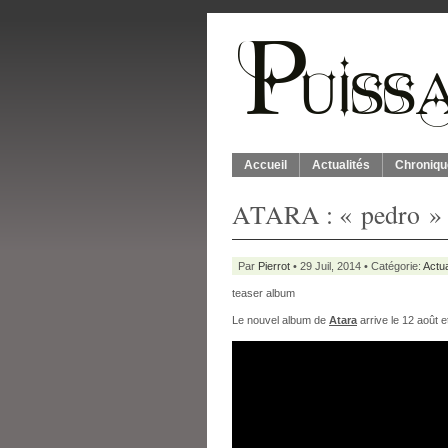
Accueil
Actualités
Chroniqu
ATARA : « pedro »
Par
Pierrot
• 29 Juil, 2014 • Catégorie:
Actua
teaser album
Le nouvel album de
Atara
arrive le 12 août e