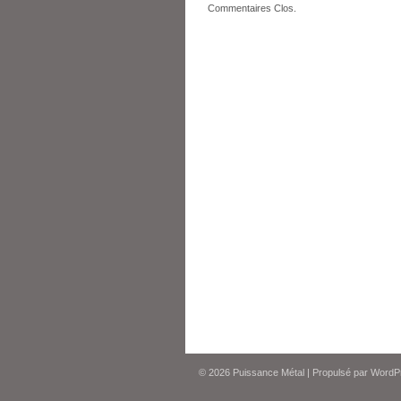
Commentaires Clos.
© 2026
Puissance Métal
|
Propulsé par
WordP