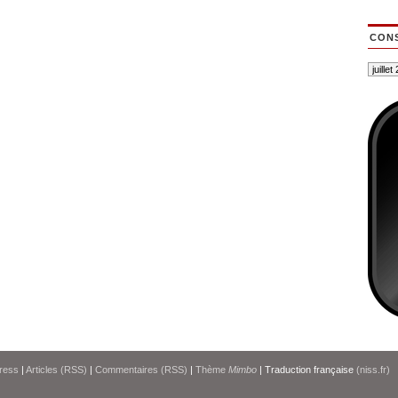
CONS
ress
|
Articles (RSS)
|
Commentaires (RSS)
|
Thème
Mimbo
| Traduction française
(niss.fr)