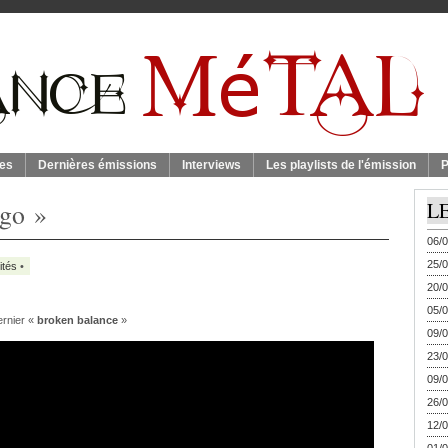
es
Dernières émissions
Interviews
Les playlists de l'émission
P
ego »
L
06/0
25/0
ités
•
20/0
05/0
ernier «
broken balance
»
09/0
23/0
09/0
26/0
12/0