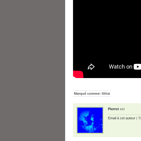
Marqué comme:
Métal
Pierrot
est
Email à cet auteur
| T