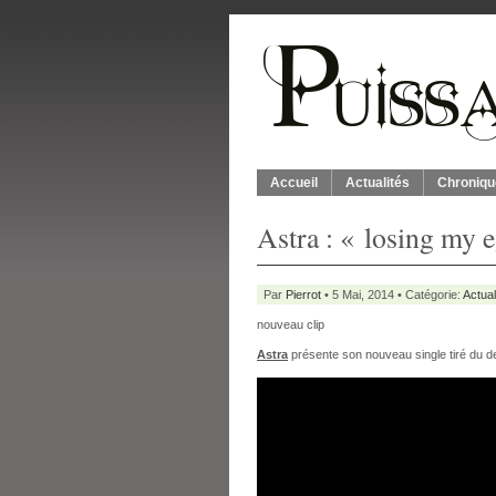
Accueil
Actualités
Chroniqu
Astra : « losing my 
Par
Pierrot
• 5 Mai, 2014 • Catégorie:
Actual
nouveau clip
Astra
présente son nouveau single tiré du d