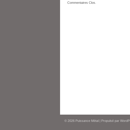
Commentaires Clos.
© 2026
Puissance Métal
|
Propulsé par
WordP