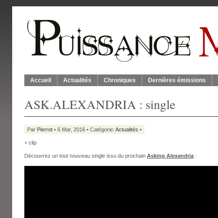
Accueil
Actualités
Chroniques
Dernières émissions
ASK.ALEXANDRIA : single
Par
Pierrot
• 6 Mar, 2016 • Catégorie:
Actualités
•
+ clip
Découvrez un tout nouveau single issu du prochain
Asking Alexandria
: