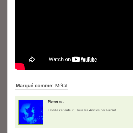
Marqué comme:
Métal
Pierrot
est
Email à cet auteur
| Tous les Articles par
Pierrot