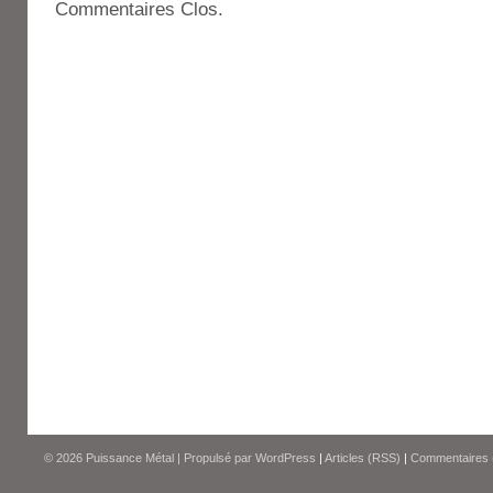
Commentaires Clos.
© 2026
Puissance Métal
|
Propulsé par
WordPress
|
Articles (RSS)
|
Commentaires