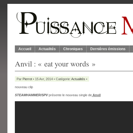
Accueil
Actualités
Chroniques
Dernières émissions
Anvil : « eat your words »
Par
Pierrot
• 15 Avr, 2014 • Catégorie:
Actualités
•
nouveau clip
STEAMHAMMER/SPV
présente le nouveau single de
Anvil