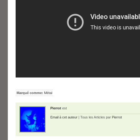
Marqué comme:
Métal
Pierrot
est
Email à cet auteur
| Tous les Articles par
Pierrot