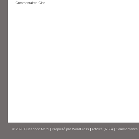
Commentaires Clos.
© 2026
Puissance Métal
|
Propulsé par
WordPress
|
Articles (RSS)
|
Commentaires