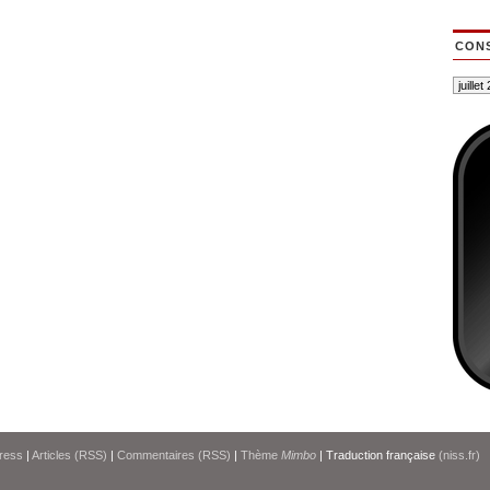
CONS
ress
|
Articles (RSS)
|
Commentaires (RSS)
|
Thème
Mimbo
| Traduction française
(niss.fr)