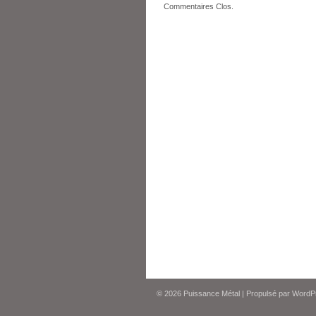
Commentaires Clos.
© 2026
Puissance Métal
|
Propulsé par
WordP