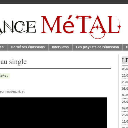
es
Dernières émissions
Interviews
Les playlists de l'émission
P
au single
L
06/0
25/0
lités
•
20/0
05/0
eur nouveau titre :
09/0
23/0
09/0
26/0
12/0