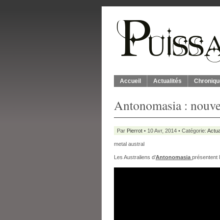
Accueil
Actualités
Chroniqu
Antonomasia : nouve
Par
Pierrot
• 10 Avr, 2014 • Catégorie:
Actua
metal austral
Les Australiens d’
Antonomasia
présentent l