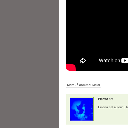
Marqué comme:
Métal
Pierrot
est
Email à cet auteur
| T