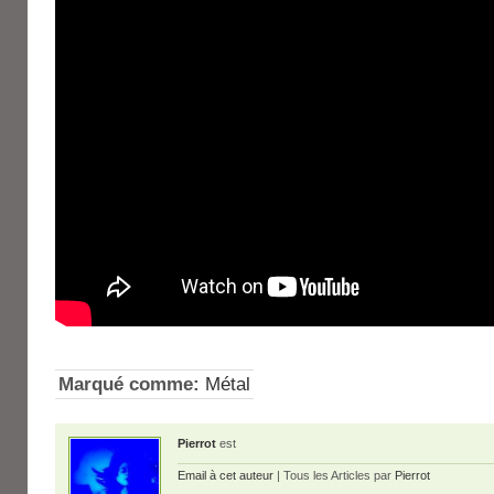
Marqué comme:
Métal
Pierrot
est
Email à cet auteur
| Tous les Articles par
Pierrot