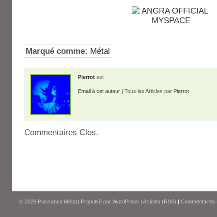
Marqué comme:
Métal
Pierrot
est
Email à cet auteur
| Tous les Articles par
Pierrot
Commentaires Clos.
© 2026
Puissance Métal
|
Propulsé par
WordPress
|
Articles (RSS)
|
Commentaires