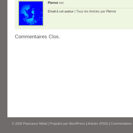
Pierrot
est
Email à cet auteur
| Tous les Articles par
Pierrot
Commentaires Clos.
© 2026
Puissance Métal
|
Propulsé par
WordPress
|
Articles (RSS)
|
Commentaires