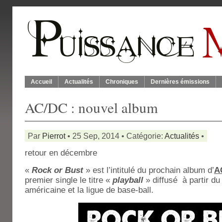
Accueil
Actualités
Chroniques
Dernières émissions
AC/DC : nouvel album
Par
Pierrot
• 25 Sep, 2014 • Catégorie:
Actualités
•
retour en décembre
«
Rock or Bus
t
» est l’intitulé du prochain album d’
A
premier single le titre «
playball
» diffusé à partir du
américaine et la ligue de base-ball.