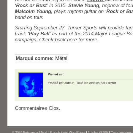
‘
Rock or Bust
’ in 2015.
Stevie Young
, nephew of f
Malcolm Young
, plays rhythm guitar on ‘
Rock or Bu
band on tour.
Starting September 27, Turner Sports will provide fa
track ‘
Play Ball
’ as part of the 2014 Major League B
campaign. Check back here for more.
Marqué comme:
Métal
Pierrot
est
Email à cet auteur
| Tous les Articles par
Pierrot
Commentaires Clos.
© 2026
Puissance Métal
|
Propulsé par
WordPress
|
Articles (RSS)
|
Commentaires