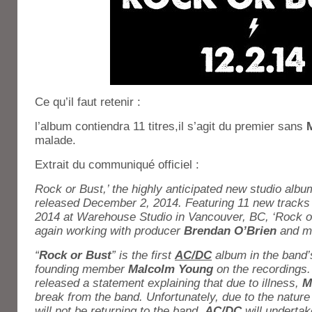
Ce qu’il faut retenir :
l’album contiendra 11 titres,il s’agit du premier sans
malade.
Extrait du communiqué officiel :
Rock or Bust,’ the highly anticipated new studio alb
released December 2, 2014. Featuring 11 new tracks 
2014 at Warehouse Studio in Vancouver, BC, ‘Rock o
again working with producer
Brendan O’Brien
and m
“
Rock or Bust
” is the first
AC/DC
album in the band’s
founding member
Malcolm Young
on the recordings. 
released a statement explaining that due to illness,
M
break from the band. Unfortunately, due to the nature
will not be returning to the band.
AC/DC
will undertak