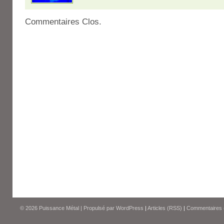
Commentaires Clos.
© 2026
Puissance Métal
|
Propulsé par
WordPress
|
Articles (RSS)
|
Commentaires