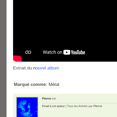
Extrait du
n
ouvel album
Marqué comme:
Métal
Pierrot
est
Email à cet auteur
| Tous les Articles par
Pierrot