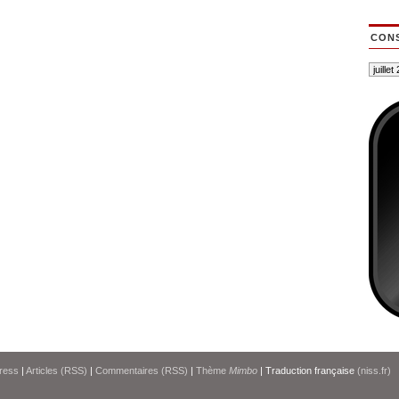
CONS
ress
|
Articles (RSS)
|
Commentaires (RSS)
|
Thème
Mimbo
| Traduction française
(niss.fr)