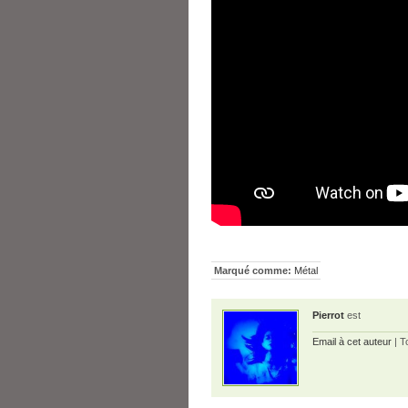
Marqué comme:
Métal
Pierrot
est
Email à cet auteur
| T