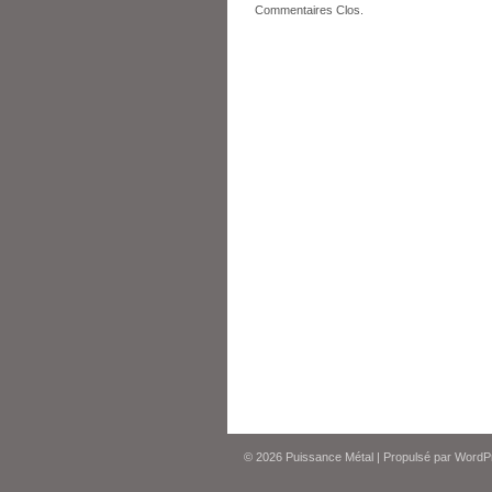
Commentaires Clos.
© 2026
Puissance Métal
|
Propulsé par
WordP