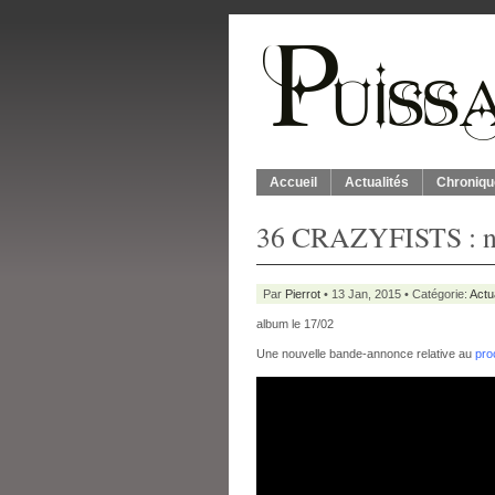
Accueil
Actualités
Chroniqu
36 CRAZYFISTS : no
Par
Pierrot
• 13 Jan, 2015 • Catégorie:
Actu
album le 17/02
Une nouvelle bande-annonce relative au
pro