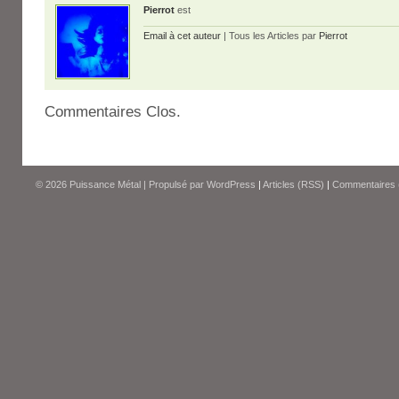
Pierrot
est
Email à cet auteur
| Tous les Articles par
Pierrot
Commentaires Clos.
© 2026
Puissance Métal
|
Propulsé par
WordPress
|
Articles (RSS)
|
Commentaires