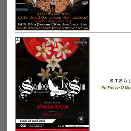
S.T.S à 
Par
Pierrot
• 17 Mar