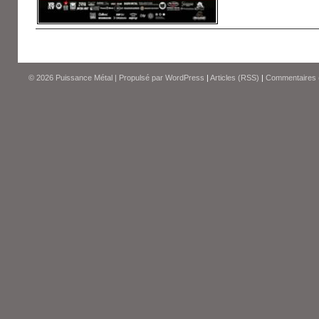
© 2026
Puissance Métal
|
Propulsé par
WordPress
|
Articles (RSS)
|
Commentaires