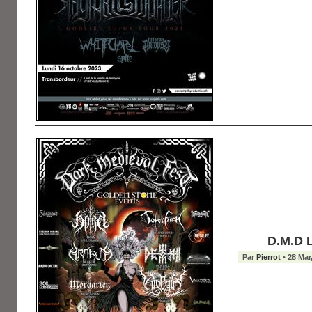
D.M.D 
Par
Pierrot
• 28 Mar