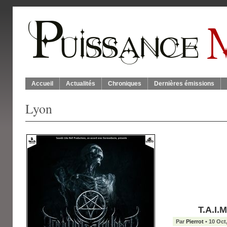
Accueil
Actualités
Chroniques
Dernières émissions
Lyon
T.A.I.
Par
Pierrot
• 10 Oct