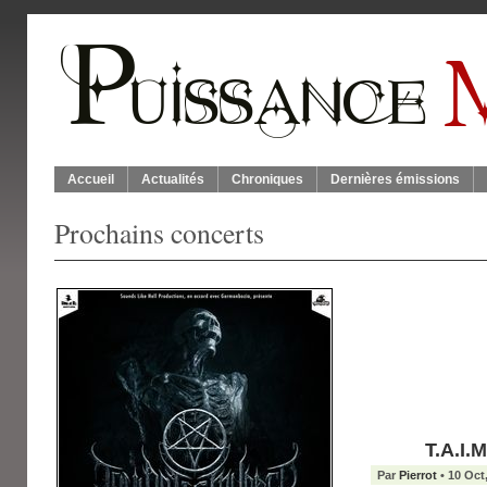
Accueil
Actualités
Chroniques
Dernières émissions
Prochains concerts
T.A.I.
Par
Pierrot
• 10 Oct