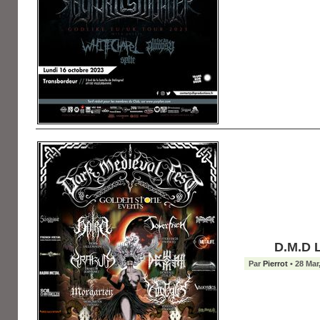
D.M.D 
Par
Pierrot
• 28 Mar