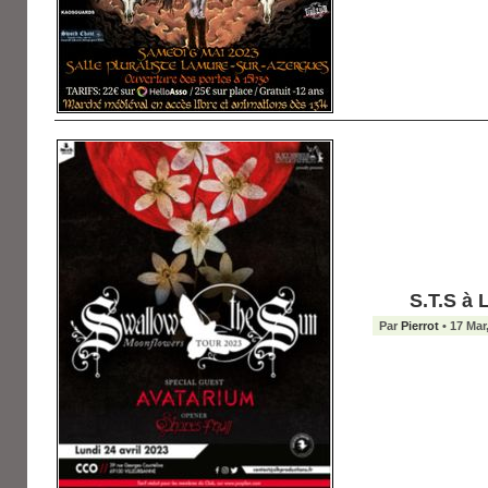
S.T.S à 
Par
Pierrot
• 17 Mar