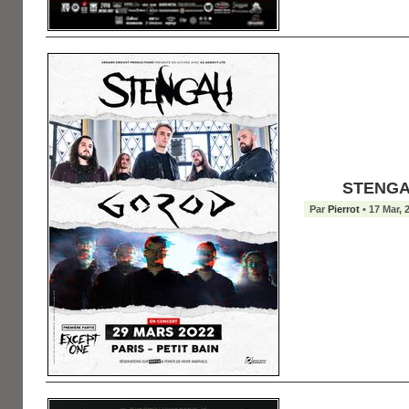
STENGAH
Par
Pierrot
• 17 Mar, 