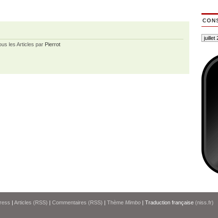
CONS
ous les Articles par
Pierrot
ress
|
Articles (RSS)
|
Commentaires (RSS)
|
Thème
Mimbo
| Traduction française
(niss.fr)