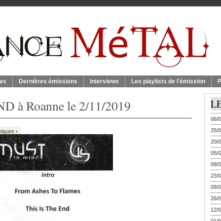
es
Dernières émissions
Interviews
Les playlists de l'émission
P
ND à Roanne le 2/11/2019
L
06/0
25/0
niques
•
20/0
05/0
09/0
23/0
09/0
26/0
12/0