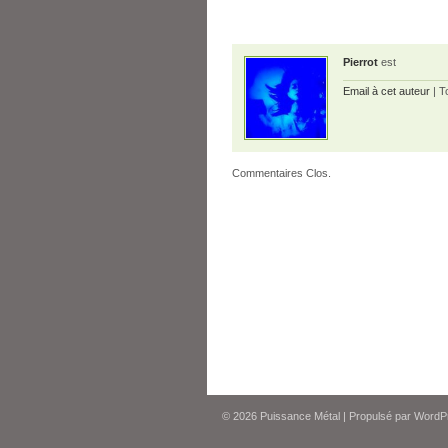
Pierrot
est
Email à cet auteur
| T
Commentaires Clos.
© 2026
Puissance Métal
|
Propulsé par
WordP