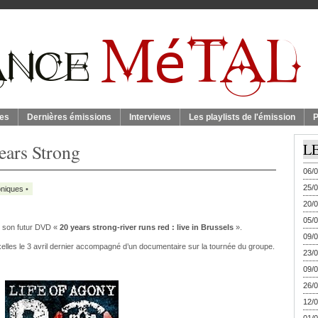
es
Dernières émissions
Interviews
Les playlists de l'émission
P
ears Strong
L
06/0
25/0
niques
•
20/0
05/0
de son futur DVD «
20 years strong-river runs red : live in Brussels
».
09/0
elles le 3 avril dernier accompagné d’un documentaire sur la tournée du groupe.
23/0
09/0
26/0
12/0