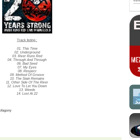
01/0
Track listing :
01. This Time
02. Underground
03. River Runs Red
04. Through And Through
06. Bad Seed
07. My Eyes
08. Respect
09. Method Of Groove
10. The Stain Remains
11. Other Side Of The River
12. Love To Let You Down
13. Weeds
14. Lost At 22
eofagony