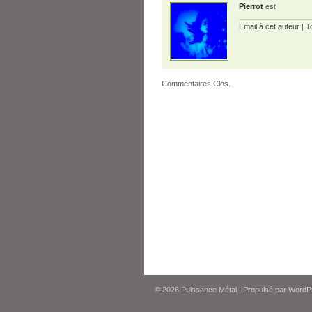
Pierrot
est
Email à cet auteur
| T
Commentaires Clos.
© 2026
Puissance Métal
|
Propulsé par
WordP