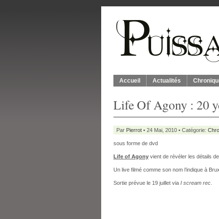
Accueil
Actualités
Chroniqu
Life Of Agony : 20 y
Par
Pierrot
• 24 Mai, 2010 • Catégorie:
Chro
sous forme de dvd
Life of Agony
vient de révéler les détails 
Un live filmé comme son nom l’indique à Brux
Sortie prévue le 19 juillet via
I scream rec
.