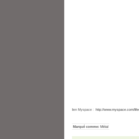
lien Myspace :
http://www.myspace.com/lif
Marqué comme:
Métal