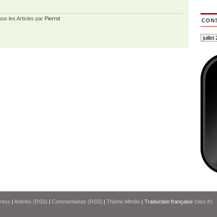
ous les Articles par
Pierrot
CONS
ress
|
Articles (RSS)
|
Commentaires (RSS)
|
Thème
Mimbo
| Traduction française
(niss.fr)