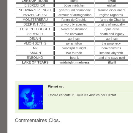
LAKE OF TEARS
illwill
illwill
EISBRECHER
böse mädchen
eiskalt
SCHWARZER ENGEL
geister und damonene
traume einer nacht
PANZERCHRIST
armour of armageddon
regime ragnarok
MONSTERBRAU
l’antre de Chtuhlu
l’antre de Chtuhlu
DEEP IN HATE
unworthly species
origins of inequality
LOST IN THOUGHT
blood red diamond
opus arise
SERENITY
the chevalier
death and legacy
DELAIN
april rain
april rain
AMON SETHIS
pyramidion
the prophecy
MZ
bloodspill at night
heavenwards
SAXON
live to rock
into the labyrinth
ENBOUND
beat it
and she says gold
LAKE OF TEARS
midnight madness
illwill
Pierrot
est
Email à cet auteur
| Tous les Articles par
Pierrot
Commentaires Clos.