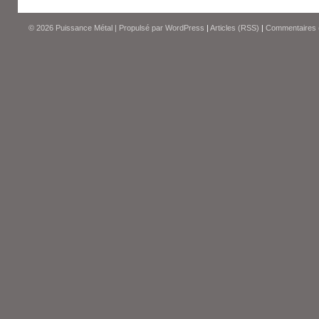
© 2026
Puissance Métal
|
Propulsé par
WordPress
|
Articles (RSS)
|
Commentaires