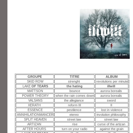
GROUPE
TITRE
ALBUM
SKID ROW
strenght
revolutions per minute
LAKE
OF TEARS
the hating
illwill
MATTSON
bounce
aurora borealis
POWER THEORY
when the rain comes down
aurora borealis
VALSANS
the allegiance
sword
XERATH
reform III
II
ESSENCE
pestilence
lost in violence
ANNIHILATIONMANCER
etereo
involution philosophy
SPLIT HEAVEN
street law
street law
ARTIZAN
rise
curse of the artizan
AFTER HOURS
turn on your radio
against the grain