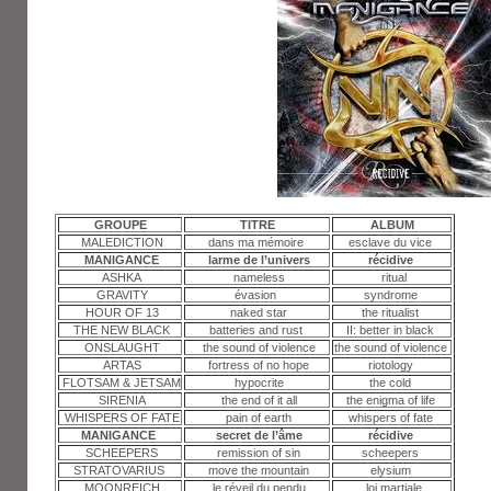
GROUPE
TITRE
ALBUM
MALEDICTION
dans ma mémoire
esclave du vice
MANIGANCE
larme de l’univers
récidive
ASHKA
nameless
ritual
GRAVITY
évasion
syndrome
HOUR OF 13
naked star
the ritualist
THE NEW BLACK
batteries and rust
II: better in black
ONSLAUGHT
the sound of violence
the sound of violence
ARTAS
fortress of no hope
riotology
FLOTSAM & JETSAM
hypocrite
the cold
SIRENIA
the end of it all
the enigma of life
WHISPERS OF FATE
pain of earth
whispers of fate
MANIGANCE
secret de l’âme
récidive
SCHEEPERS
remission of sin
scheepers
STRATOVARIUS
move the mountain
elysium
MOONREICH
le réveil du pendu
loi martiale