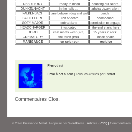
DESULTORY
ready to bleed
counting our scars
DUNKELNACHT
in the halls …
atheist dezekration
FALKENBACH
time between dog and wolf
tiurida
BATTLELORE
iron of death
doombound
SOFY MAJOR
cobra blanc
permission to engage
HEADCHARGER
intoxicated
the end starts here
DORO
east meets west (live)
25 years in rock
CREMATORY
the fallen (live)
black pearls
MANIGANCE
en seigneur
récidive
Pierrot
est
Email à cet auteur
| Tous les Articles par
Pierrot
Commentaires Clos.
© 2026
Puissance Métal
|
Propulsé par
WordPress
|
Articles (RSS)
|
Commentaires